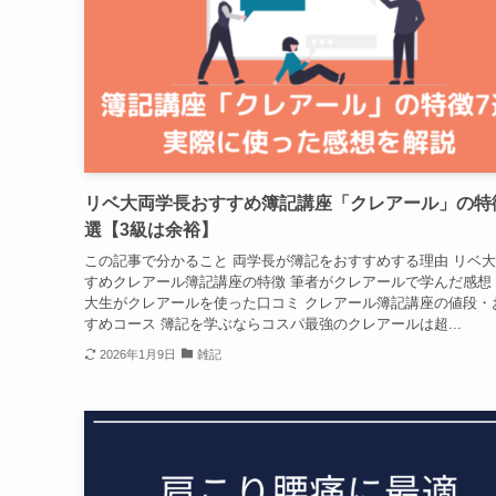
リベ大両学長おすすめ簿記講座「クレアール」の特
選【3級は余裕】
この記事で分かること 両学長が簿記をおすすめする理由 リベ
すめクレアール簿記講座の特徴 筆者がクレアールで学んだ感想
大生がクレアールを使った口コミ クレアール簿記講座の値段・
すめコース 簿記を学ぶならコスパ最強のクレアールは超...
2026年1月9日
雑記