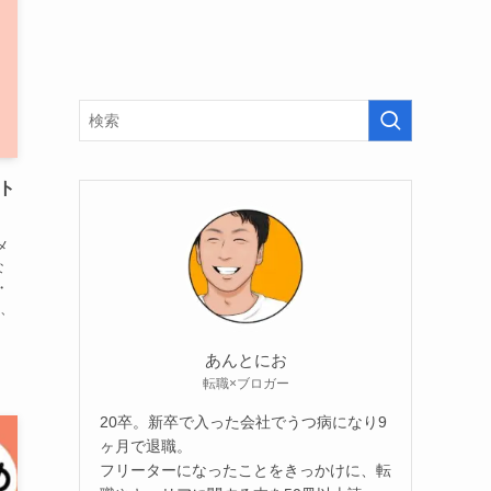
ト
メ
な
・
と、
あんとにお
転職×ブロガー
20卒。新卒で入った会社でうつ病になり9
ヶ月で退職。
フリーターになったことをきっかけに、転