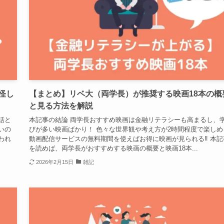
怪し
【まとめ】リベ大（両学長）が推奨する映画18本の概
と見る方法を解説
話と
本記事の結論 両学長おすすめ映画は金融リテラシーも高まるし、
いの
びが多い映画ばかり！ 色々な世界観や考え方が2時間程度で楽しめ
われ
動画配信サービスの無料期間を使えばお得に映画が見られる‼ 本記
を読めば、両学長がおすすめする映画の概要と映画18本...
2026年2月15日
雑記