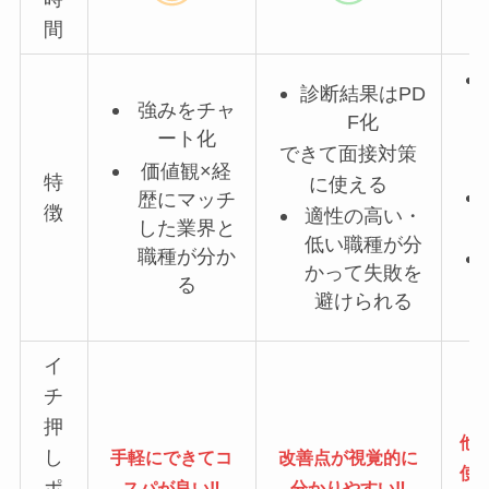
間
診断結果はPD
強みをチャ
F化
ート化
できて面接対策
価値観×経
特
に使える
歴にマッチ
徴
適性の高い・
した業界と
低い職種が分
職種が分か
かって失敗を
る
避けられる
イ
チ
押
他
し
手軽にできてコ
改善点が視覚的に
使
ポ
スパが良い‼
分かりやすい‼