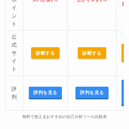
的
イ
ン
ト
公
式
サ
診断する
診断する
イ
ト
評
評判を見る
評判を見る
判
無料で使えるおすすめの自己分析ツール比較表