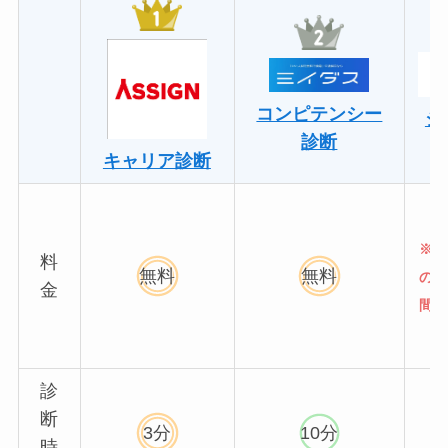
コンピテンシー
シ
診断
キャリア診断
※初
料
無料
無料
の方
金
間無
診
断
3分
10分
時