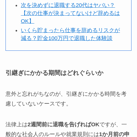
次を決めずに退職する20代はヤバい？
【次の仕事が決まってないけど辞めるは
OK】
いくら貯まったら仕事を辞めるリスクが
減る？貯金100万円で退職した体験談
引継ぎにかかる期間はどれぐらいか
意外と忘れがちなのが、引継ぎにかかる時間を考
慮していないケースです。
法律上は
2
週間前に退職を告げれば
OK
ですが、一
般的な社会人のルールや就業規則には
1
か月前の申