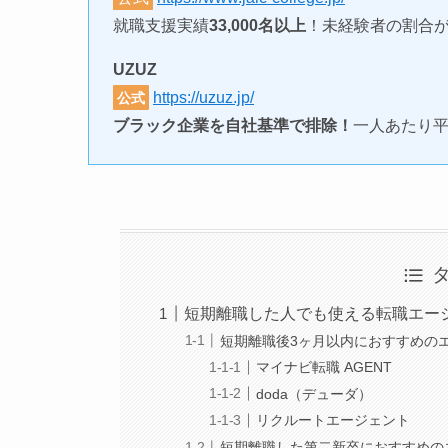
就職支援実績
33,000名以上
！未経験者の割合
UZUZ
https://uzuz.jp/
公式
ブラック企業を自社基準で排除！
一人あたり平
短期離職した人でも使える転職エー
短期離職後3ヶ月以内におすすめの
マイナビ転職 AGENT
doda（デューダ）
リクルートエージェント
短期離職した第二新卒におすすめの