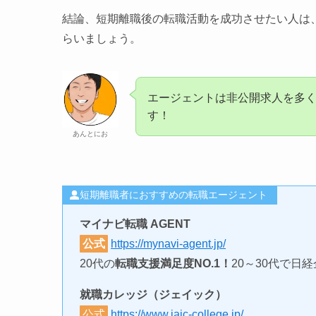
結論、短期離職後の転職活動を成功させたい人は
らいましょう。
エージェントは非公開求人を多
す！
あんとにお
短期離職者におすすめの転職エージェント
マイナビ転職 AGENT
公式
https://mynavi-agent.jp/
20代の
転職支援満足度NO.1！
20～30代で日
就職カレッジ（ジェイック）
公式
https://www.jaic-college.jp/