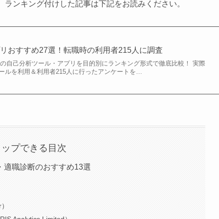
、ランキング付けした記事は下記をお読みください。
リおすすめ27選！転職時の利用者215人に調査
めの自己分析ツール・アプリを目的別にランキング形式で徹底比較！ 実際
ールを利用＆利用者215人に行ったアンケートを…
タップできる目次
・適職診断のおすすめ13選
r）
 Analytics Limited）