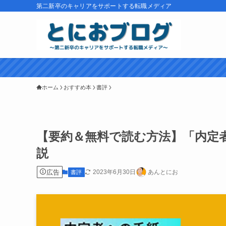
第二新卒のキャリアをサポートする転職メディア
ホーム
おすすめ本
書評
【要約＆無料で読む方法】「内定
説
広告
2023年6月30日
あんとにお
書評