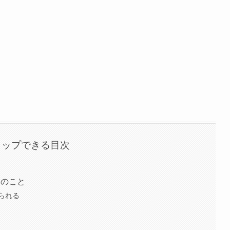
タップできる目次
つのこと
られる