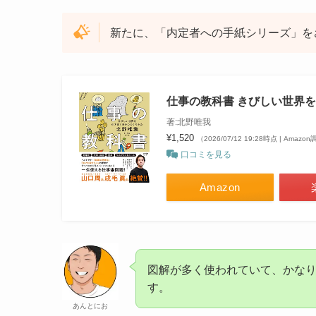
新たに、「内定者への手紙シリーズ」を
仕事の教科書 きびしい世界
著:北野唯我
¥1,520
（2026/07/12 19:28時点 | Amazo
口コミを見る
Amazon
図解が多く使われていて、かな
す。
あんとにお