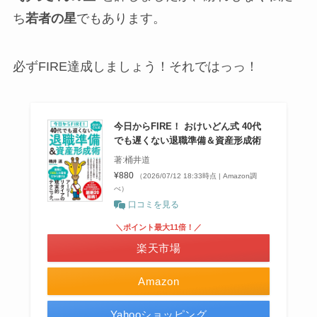
ち
若者の星
でもあります。
必ずFIRE達成しましょう！それではっっ！
今日からFIRE！ おけいどん式 40代
でも遅くない退職準備＆資産形成術
著:桶井道
¥880
（2026/07/12 18:33時点 | Amazon調
べ）
口コミを見る
＼ポイント最大11倍！／
楽天市場
Amazon
Yahooショッピング