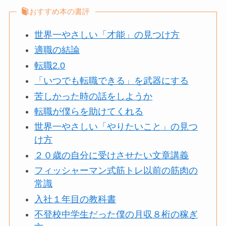
おすすめ本の書評
世界一やさしい「才能」の見つけ方
適職の結論
転職2.0
「いつでも転職できる」を武器にする
苦しかった時の話をしようか
転職が僕らを助けてくれる
世界一やさしい「やりたいこと」の見つ
け方
２０歳の自分に受けさせたい文章講義
フィッシャーマン式筋トレ以前の筋肉の
常識
入社１年目の教科書
不登校中学生だった僕の月収８桁の稼ぎ