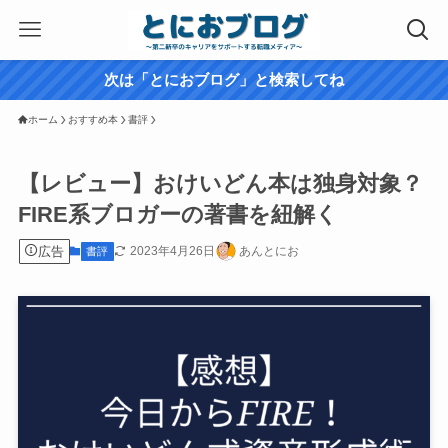
次は「とにおブログ」と検索してね
ホーム
おすすめ本
書評
【レビュー】おけいどん本は独身対象？
FIRE系ブロガーの著書を紐解く
広告
2023年4月26日
あんとにお
書評