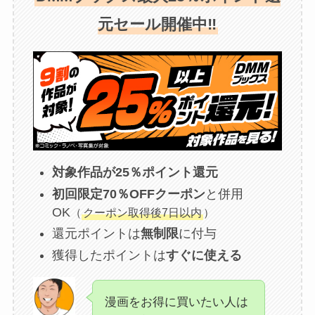
元セール開催中‼
対象作品が25％ポイント還元
初回限定70％OFFクーポン
と併用
OK
（
クーポン取得後7日以内
）
還元ポイントは
無制限
に付与
獲得したポイントは
すぐに使える
漫画をお得に買いたい人は