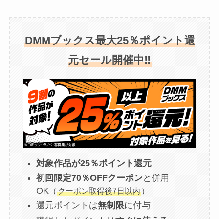
DMMブックス最大25％ポイント還
元セール開催中‼
対象作品が25％ポイント還元
初回限定70％OFFクーポン
と併用
OK
（
クーポン取得後7日以内
）
還元ポイントは
無制限
に付与