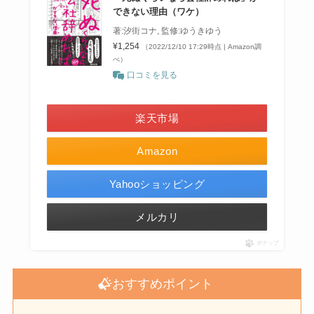
できない理由（ワケ）
著:汐街コナ, 監修:ゆうきゆう
¥1,254
（2022/12/10 17:29時点 | Amazon調
べ）
口コミを見る
＼ポイント最大11倍！／
楽天市場
Amazon
Yahooショッピング
メルカリ
ポチップ
おすすめポイント